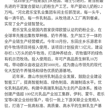
“这四条生产线是我们从德国、瑞士引进的，是当前最
先进的干湿复合婴幼儿奶粉生产工艺，年产婴幼儿奶粉2.2
万吨。”河北君乐宝乳业集团车间主任郭茂说，每一头牛，
每一滴牛奶，每一件乳制品，从牧场进入工厂再到餐桌，
实现了全产业链智慧化。
君乐宝乳业是国内首家获得欧盟认证的奶粉企业，在
全球率先推出集牧草种植、奶牛养殖、生产加工于一体的
全产业链生产经营模式。今年10月份，东田庄乡乐源君丰
奶牛牧场项目将投入使用，该项目计划投资7.5亿元，建设
存栏1.5万头的奶牛牧场，打造种养结合、农牧循环的绿色
有机示范牧场。投入使用后，年可产高品质生鲜乳10万
吨，带动群众亩收益达到5000元，成为唐山市领先的现代
化大型奶牛养殖场和绿色优质奶源基地。
近年来，唐山市扶持乳制品企业发展，鼓励企业建设
智能工厂，提高智能制造、绿色制造、高端制造水平。优
化乳制品机构，构建中高端乳制品为主的产品体系。推动
创建产值超 100亿元乳品产业加工集群，伊利、蒙牛、君乐
宝等6家企业纷纷落户，吸引一批上下游关联企业竞相入
驻，打造了一批高标准、高质量、高水平的生鲜乳生产基