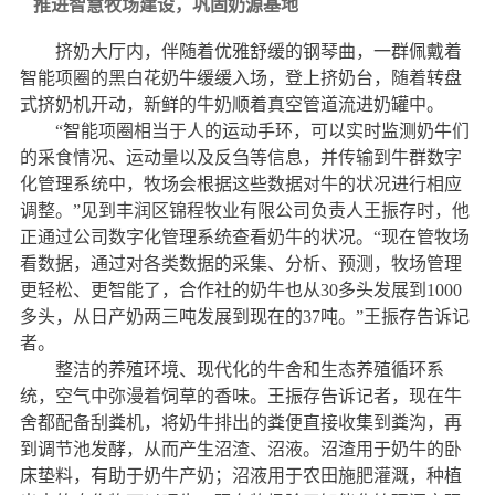
推进智慧牧场建设，巩固奶源基地
挤奶大厅内，伴随着优雅舒缓的钢琴曲，一群佩戴着
智能项圈的黑白花奶牛缓缓入场，登上挤奶台，随着转盘
式挤奶机开动，新鲜的牛奶顺着真空管道流进奶罐中。
“智能项圈相当于人的运动手环，可以实时监测奶牛们
的采食情况、运动量以及反刍等信息，并传输到牛群数字
化管理系统中，牧场会根据这些数据对牛的状况进行相应
调整。”见到丰润区锦程牧业有限公司负责人王振存时，他
正通过公司数字化管理系统查看奶牛的状况。“现在管牧场
看数据，通过对各类数据的采集、分析、预测，牧场管理
更轻松、更智能了，合作社的奶牛也从30多头发展到1000
多头，从日产奶两三吨发展到现在的37吨。”王振存告诉记
者。
整洁的养殖环境、现代化的牛舍和生态养殖循环系
统，空气中弥漫着饲草的香味。王振存告诉记者，现在牛
舍都配备刮粪机，将奶牛排出的粪便直接收集到粪沟，再
到调节池发酵，从而产生沼渣、沼液。沼渣用于奶牛的卧
床垫料，有助于奶牛产奶；沼液用于农田施肥灌溉，种植