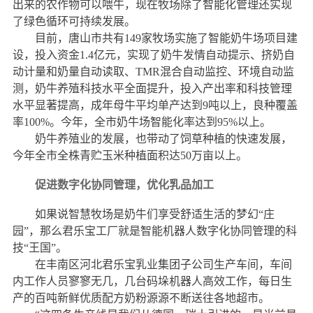
出来的农作物可以喂牛，现在牧场除了智能化管理还实现
了绿色循环可持续发展。
目前，唐山市共有149家牧场实施了智能奶牛场项目建
设，投入资金1.4亿元，实现了奶牛发情自动提示、挤奶自
动计量和奶量自动读取、TMR混合自动监控、环境自动监
测，奶牛养殖科技水平全面提升，投入产出率和科技管理
水平显著提高，成年母牛平均单产达到9吨以上，良种覆盖
率100%。今年，全市奶牛场智能化率达到95%以上。
奶牛养殖业的发展，也带动了饲草种植的快速发展，
今年全市全株青贮玉米种植面积达50万亩以上。
促进数字化协同管理，优化乳品加工
如果说智慧牧场是奶牛们享受舒适生活的梦幻“庄
园”，那么君乐宝工厂就是智能机器人数字化协同管理的科
技“王国”。
在丰南区河北君乐宝乳业集团子公司生产车间，车间
内工作人员寥寥无几，几台码垛机器人高效工作，每日生
产的百吨新鲜优质配方奶粉源源不断送往各地超市。