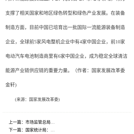
支撑了相关国家和地区绿色转型和绿色产业发展。在装备
制造方面，目前中国已培育出一批国际一流能源装备制造
企业，全球前5家风电整机企业中有4家中国企业，前10家
电动汽车电池制造商里有6家中国企业，成为稳定全球清洁
能源产业链供应链的重要力量。（作者：国家发展改革委
金轩)
(来源：国家发展改革委)
上一篇：
市场监管总局发文推动企业改进包装 让食品生产日期找得到、看得清
下一篇：
国家统计局：4月份国民经济运行延续回升向好态势