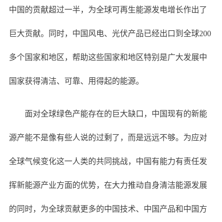
中国的贡献超过一半，为全球可再生能源发电增长作出了
巨大贡献。同时，中国风电、光伏产品已经出口到全球200
多个国家和地区，帮助这些国家和地区特别是广大发展中
国家获得清洁、可靠、用得起的能源。
面对全球绿色产能存在的巨大缺口，中国现有的新能
源产能不是像有些人说的过剩了，而是远远不够。为应对
全球气候变化这一人类的共同挑战，中国有能力有责任发
挥新能源产业方面的优势，在大力推动自身清洁能源发展
的同时，为全球贡献更多的中国技术、中国产品和中国方