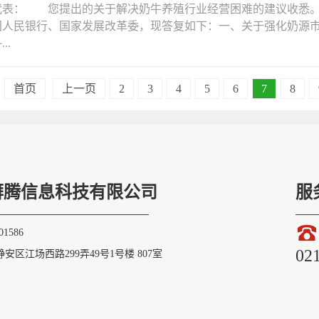
代表： 您提出的关于解决奶牛养殖行业经营困难的建议收悉。
国人民银行、国家发展改革委，现答复如下：一、关于强化奶源
..
首页
上一页
2
3
4
5
6
7
8
湃腾信息科技有限公司
服
1586
02
安区江场西路299弄49号1号楼 807室