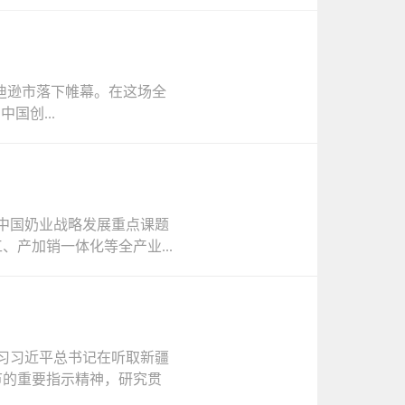
星州麦迪逊市落下帷幕。在这场全
国创...
《中国奶业战略发展重点课题
、产加销一体化等全产业...
学习习近平总书记在听取新疆
节的重要指示精神，研究贯